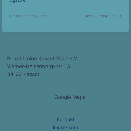
Ligaspiel
Kassel Sunday Open
Kassel Sunday Open
Billard Union Kassel 2000 e.V.
Werner-Heisenberg-Str. 15
34123 Kassel
Google Maps
Kontakt
Impressum