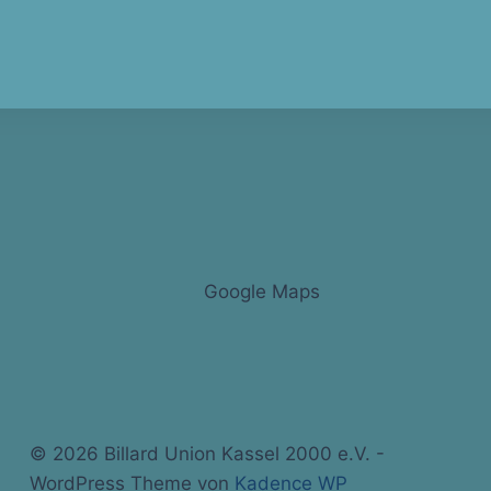
Google Maps
© 2026 Billard Union Kassel 2000 e.V. -
WordPress Theme von
Kadence WP