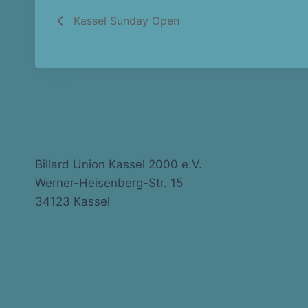
Kassel Sunday Open
Billard Union Kassel 2000 e.V.
Werner-Heisenberg-Str. 15
34123 Kassel