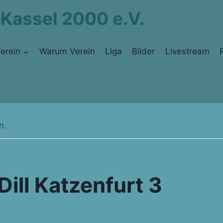
 Kassel 2000 e.V.
erein
Warum Verein
Liga
Bilder
Livestream
n.
Dill Katzenfurt 3