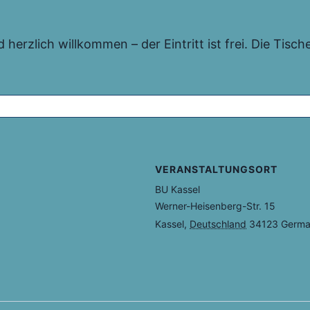
erzlich willkommen – der Eintritt ist frei. Die Tische 
VERANSTALTUNGSORT
BU Kassel
Werner-Heisenberg-Str. 15
Kassel
,
Deutschland
34123
Germ